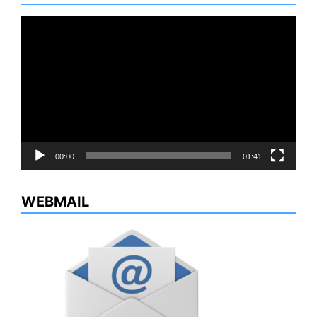
Reproductor
de
vídeo
00:00
01:41
WEBMAIL