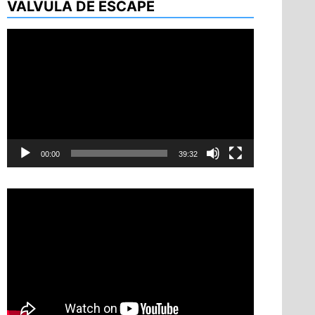
VÁLVULA DE ESCAPE
Reproductor
de
vídeo
00:00
39:32