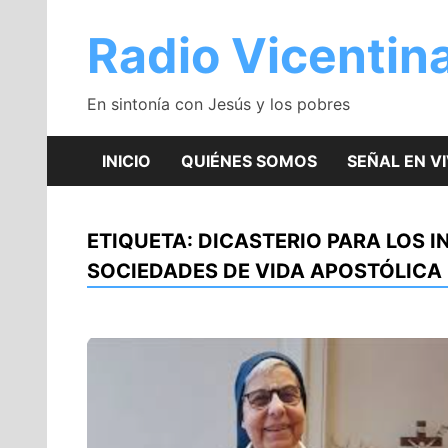
Saltar
al
Radio Vicentin
contenido
En sintonía con Jesús y los pobres
INICIO
QUIÉNES SOMOS
SEÑAL EN V
ETIQUETA:
DICASTERIO PARA LOS 
SOCIEDADES DE VIDA APOSTÓLICA