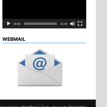
00:00
01:39
WEBMAIL
ona gracias a WordPress
|
Tema: Apace de
ThemezHut