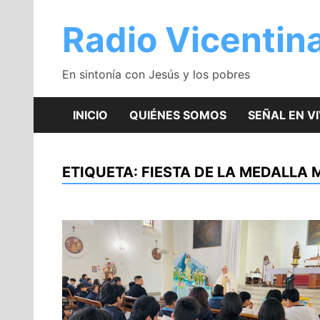
Saltar
al
Radio Vicentin
contenido
En sintonía con Jesús y los pobres
INICIO
QUIÉNES SOMOS
SEÑAL EN V
ETIQUETA:
FIESTA DE LA MEDALLA