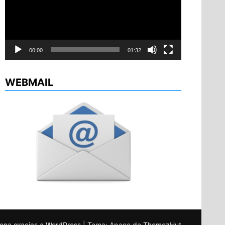
00:00
01:32
WEBMAIL
ona gracias a WordPress
|
Tema: Apace de
ThemezHut