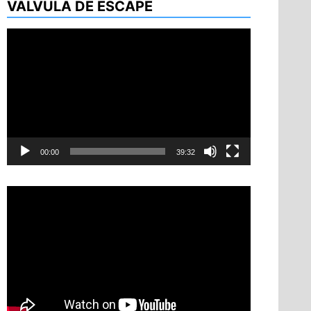
VÁLVULA DE ESCAPE
Reproductor
de
vídeo
00:00
39:32