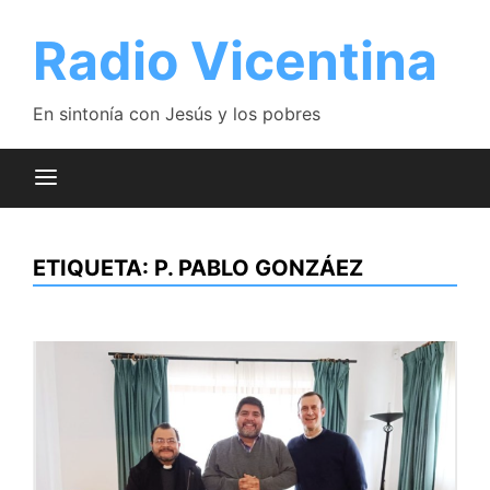
Saltar
al
Radio Vicentina
contenido
En sintonía con Jesús y los pobres
ETIQUETA:
P. PABLO GONZÁEZ