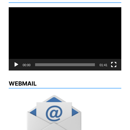
Reproductor
de
vídeo
00:00
01:41
WEBMAIL