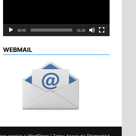
00:00
01:32
WEBMAIL
ona gracias a WordPress
|
Tema: Apace de
ThemezHut