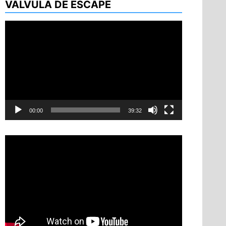
VÁLVULA DE ESCAPE
Reproductor
de
vídeo
00:00
39:32