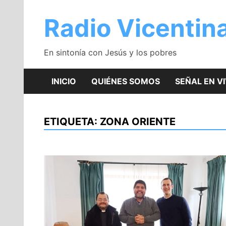
Saltar
al
Radio Vicentin
contenido
En sintonía con Jesús y los pobres
INICIO
QUIÉNES SOMOS
SEÑAL EN V
ETIQUETA:
ZONA ORIENTE