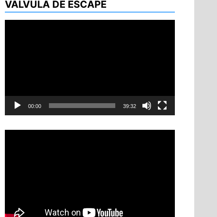
VÁLVULA DE ESCAPE
Reproductor
de
vídeo
00:00
39:32