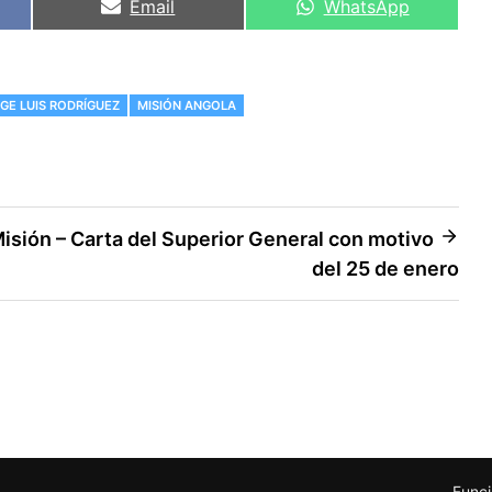
Compartir
Compartir
Email
WhatsApp
en
en
GE LUIS RODRÍGUEZ
MISIÓN ANGOLA
isión – Carta del Superior General con motivo
del 25 de enero
Funci