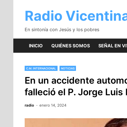
Saltar
al
Radio Vicentin
contenido
En sintonía con Jesús y los pobres
INICIO
QUIÉNES SOMOS
SEÑAL EN V
C.M. INTERNACIONAL
NOTICIAS
En un accidente automov
falleció el P. Jorge Lui
radio
enero 14, 2024