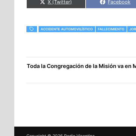
Compartir
Compartir
X (Twitter)
Facebook
en
en
ACCIDENTE AUTOMOVILÍSTICO
FALLECIMIENTO
JOR
Navegación
Toda la Congregación de la Misión va en M
de
entradas
Copyright © 2026
Radio Vicentina
.