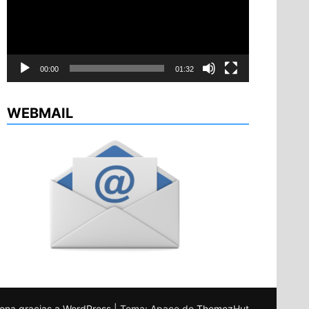
00:00
01:32
WEBMAIL
ona gracias a WordPress
|
Tema: Apace de
ThemezHut