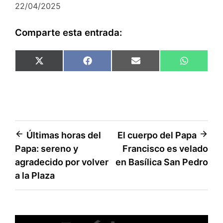
22/04/2025
Comparte esta entrada:
Compartir
Compartir
Compartir
Comparti
X
F
E
W
en
en
en
en
(
a
m
h
T
c
a
a
w
e
i
t
i
b
l
s
t
o
A
t
o
p
e
k
p
r
Navegación
Últimas horas del
El cuerpo del Papa
)
Papa: sereno y
Francisco es velado
de
agradecido por volver
en Basílica San Pedro
entradas
a la Plaza