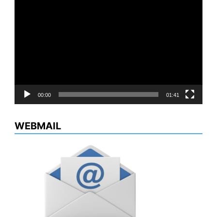
Reproductor
de
vídeo
00:00
01:41
WEBMAIL