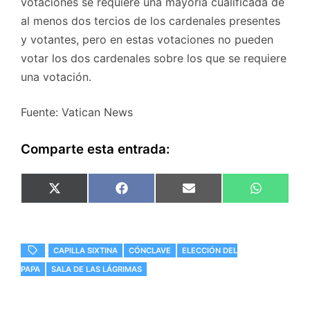
votaciones se requiere una mayoría cualificada de
al menos dos tercios de los cardenales presentes
y votantes, pero en estas votaciones no pueden
votar los dos cardenales sobre los que se requiere
una votación.
Fuente: Vatican News
Comparte esta entrada:
Compartir
Compartir
Compartir
Comparti
X
F
E
W
en
en
en
en
(
a
m
h
T
c
a
a
w
e
i
t
i
b
l
s
t
o
A
CAPILLA SIXTINA
CÓNCLAVE
ELECCIÓN DEL
t
o
p
e
k
p
PAPA
SALA DE LAS LÁGRIMAS
r
)