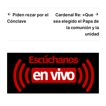
Navegación
Piden rezar por el
Cardenal Re: «Que
Cónclave
sea elegido el Papa de
de
la comunión y la
entradas
unidad