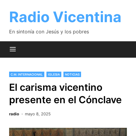
Saltar
al
Radio Vicentina
contenido
En sintonía con Jesús y los pobres
C.M. INTERNACIONAL
IGLESIA
NOTICIAS
El carisma vicentino
presente en el Cónclave
radio
mayo 8, 2025