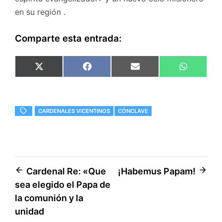
en su región .
Comparte esta entrada:
Compartir
Compartir
Compartir
Comparti
X
F
E
W
en
en
en
en
(
a
m
h
T
c
a
a
w
e
i
t
i
b
l
s
t
o
A
CARDENALES VICENTINOS
CÓNCLAVE
t
o
p
e
k
p
r
)
Navegación
Cardenal Re: «Que
¡Habemus Papam!
sea elegido el Papa de
de
la comunión y la
entradas
unidad