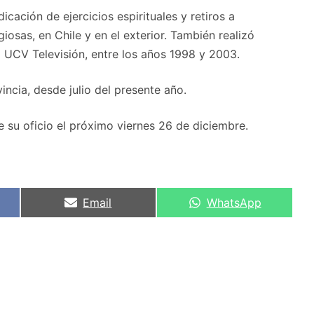
icación de ejercicios espirituales y retiros a
igiosas, en Chile y en el exterior. También realizó
l UCV Televisión, entre los años 1998 y 2003.
incia, desde julio del presente año.
 su oficio el próximo viernes 26 de diciembre.
Compartir
Compartir
Email
WhatsApp
en
en