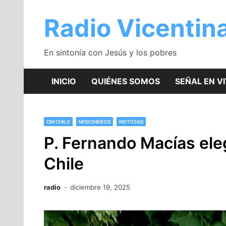
Saltar
al
Radio Vicentin
contenido
En sintonía con Jesús y los pobres
INICIO
QUIÉNES SOMOS
SEÑAL EN V
CM CHILE
MISIONEROS
NOTICIAS
P. Fernando Macías eleg
Chile
radio
diciembre 19, 2025