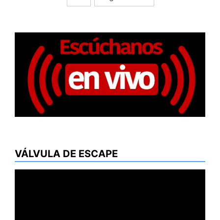
entradas
VÁLVULA DE ESCAPE
Reproductor
de
vídeo