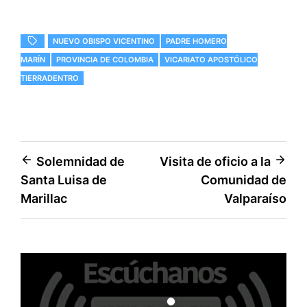
T
c
a
a
w
e
i
t
i
b
l
s
t
o
A
NUEVO OBISPO VICENTINO
PADRE HOMERO
t
o
p
e
k
p
MARÍN
PROVINCIA DE COLOMBIA
VICARIATO APOSTÓLICO
r
TIERRADENTRO
)
Navegación
Solemnidad de
Visita de oficio a la
Santa Luisa de
Comunidad de
de
Marillac
Valparaíso
entradas