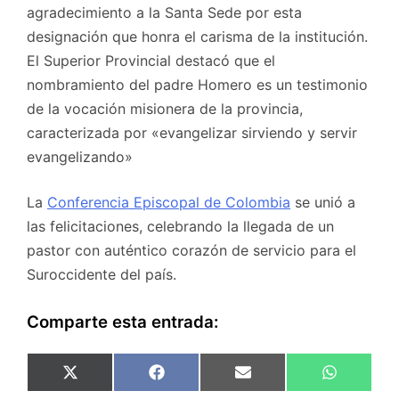
agradecimiento a la Santa Sede por esta
designación que honra el carisma de la institución.
El Superior Provincial destacó que el
nombramiento del padre Homero es un testimonio
de la vocación misionera de la provincia,
caracterizada por «evangelizar sirviendo y servir
evangelizando»
La
Conferencia Episcopal de Colombia
se unió a
las felicitaciones, celebrando la llegada de un
pastor con auténtico corazón de servicio para el
Suroccidente del país.
Comparte esta entrada:
Compartir
Compartir
Compartir
Comparti
X
F
E
W
en
en
en
en
(
a
m
h