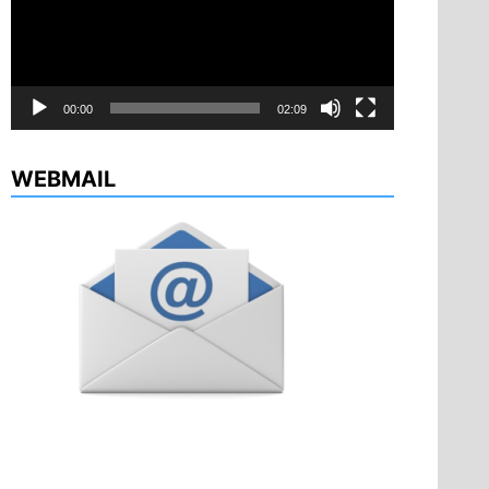
00:00
02:09
WEBMAIL