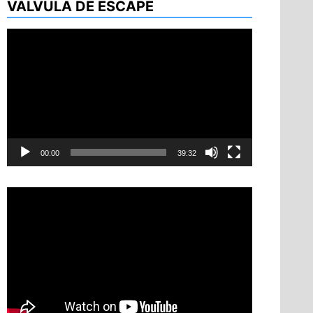
VÁLVULA DE ESCAPE
Reproductor
de
vídeo
00:00
39:32