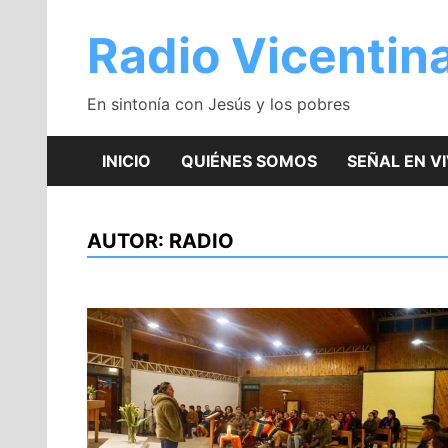
Saltar
al
Radio Vicentin
contenido
En sintonía con Jesús y los pobres
INICIO
QUIÉNES SOMOS
SEÑAL EN V
AUTOR:
RADIO