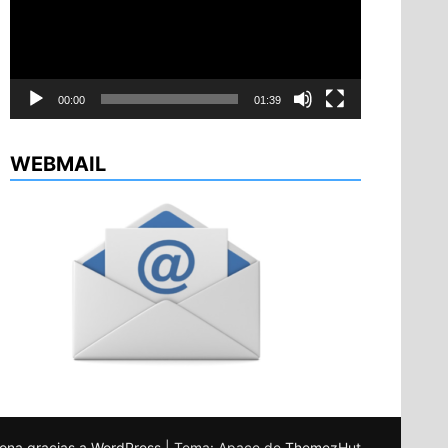
00:00
01:39
WEBMAIL
ona gracias a WordPress
|
Tema: Apace de
ThemezHut