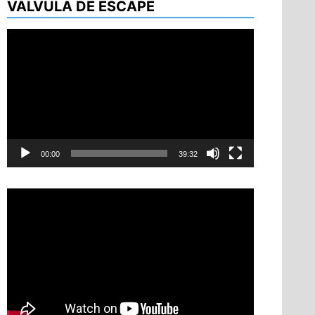
VÁLVULA DE ESCAPE
Reproductor
de
vídeo
00:00
39:32