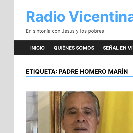
Saltar
al
Radio Vicentin
contenido
En sintonía con Jesús y los pobres
INICIO
QUIÉNES SOMOS
SEÑAL EN V
ETIQUETA:
PADRE HOMERO MARÍN