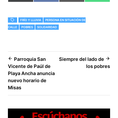
en
en
en
en
(
a
m
h
T
c
a
a
w
e
i
t
i
b
l
s
t
o
A
FRÍO Y LLUVIA
PERSONA EN SITUACIÓN DE
t
o
p
e
k
p
CALLE
POBRES
SOLIDARIDAD
r
)
Navegación
Parroquia San
Siempre del lado de
Vicente de Paúl de
los pobres
de
Playa Ancha anuncia
entradas
nuevo horario de
Misas