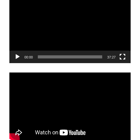
de
vídeo
00:00
37:27