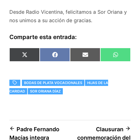
Desde Radio Vicentina, felicitamos a Sor Oriana y
nos unimos a su acción de gracias.
Comparte esta entrada:
Compartir
Compartir
Compartir
Comparti
X
F
E
W
en
en
en
en
(
a
m
h
T
c
a
a
w
e
i
t
i
b
l
s
t
o
A
BODAS DE PLATA VOCACIONALES
HIJAS DE LA
t
o
p
e
k
p
CARIDAD
SOR ORIANA DÍAZ
r
)
Navegación
Padre Fernando
Clausuran
Macías integra
conmemoración del