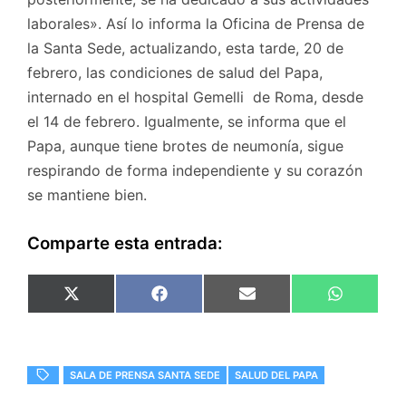
laborales». Así lo informa la Oficina de Prensa de
la Santa Sede, actualizando, esta tarde, 20 de
febrero, las condiciones de salud del Papa,
internado en el hospital Gemelli de Roma, desde
el 14 de febrero. Igualmente, se informa que el
Papa, aunque tiene brotes de neumonía, sigue
respirando de forma independiente y su corazón
se mantiene bien.
Comparte esta entrada:
Compartir
Compartir
Compartir
Comparti
X
F
E
W
en
en
en
en
(
a
m
h
T
c
a
a
w
e
i
t
i
b
l
s
t
o
A
SALA DE PRENSA SANTA SEDE
SALUD DEL PAPA
t
o
p
e
k
p