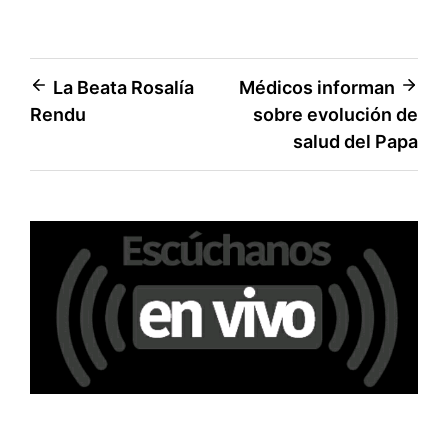
r
)
Navegación
La Beata Rosalía
Médicos informan
Rendu
sobre evolución de
de
salud del Papa
entradas