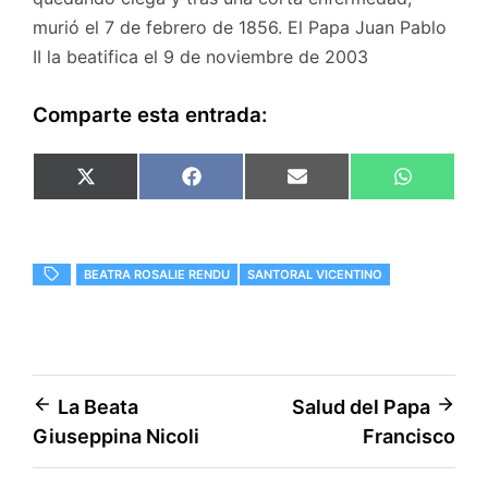
murió el 7 de febrero de 1856. El Papa Juan Pablo
II la beatifica el 9 de noviembre de 2003
Comparte esta entrada:
Compartir
Compartir
Compartir
Comparti
X
F
E
W
en
en
en
en
(
a
m
h
T
c
a
a
w
e
i
t
i
b
l
s
t
o
A
BEATRA ROSALIE RENDU
SANTORAL VICENTINO
t
o
p
e
k
p
r
)
Navegación
La Beata
Salud del Papa
Giuseppina Nicoli
Francisco
de