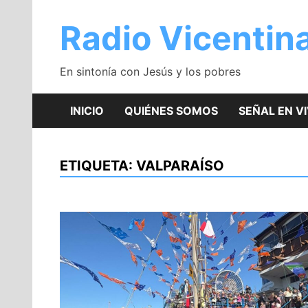
Saltar
al
Radio Vicentin
contenido
En sintonía con Jesús y los pobres
INICIO
QUIÉNES SOMOS
SEÑAL EN V
ETIQUETA:
VALPARAÍSO