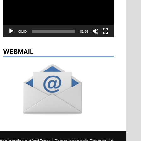
00:00
01:39
WEBMAIL
ona gracias a WordPress
|
Tema: Apace de
ThemezHut