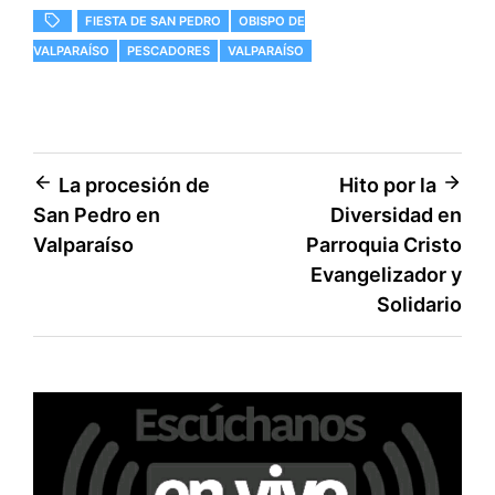
i
b
l
s
t
o
A
FIESTA DE SAN PEDRO
OBISPO DE
t
o
p
e
k
p
VALPARAÍSO
PESCADORES
VALPARAÍSO
r
)
Navegación
La procesión de
Hito por la
San Pedro en
Diversidad en
de
Valparaíso
Parroquia Cristo
entradas
Evangelizador y
Solidario