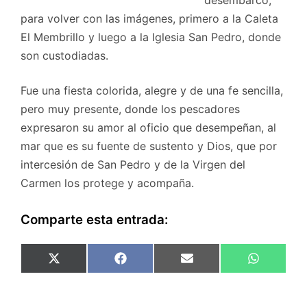
desembarcó,
para volver con las imágenes, primero a la Caleta
El Membrillo y luego a la Iglesia San Pedro, donde
son custodiadas.
Fue una fiesta colorida, alegre y de una fe sencilla,
pero muy presente, donde los pescadores
expresaron su amor al oficio que desempeñan, al
mar que es su fuente de sustento y Dios, que por
intercesión de San Pedro y de la Virgen del
Carmen los protege y acompaña.
Comparte esta entrada:
Compartir
Compartir
Compartir
Comparti
X
F
E
W
en
en
en
en
(
a
m
h
T
c
a
a
w
e
i
t