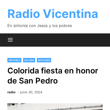
Saltar
al
Radio Vicentina
contenido
En sintonía con Jesús y los pobres
CM CHILE
IGLESIA
NOTICIAS
Colorida fiesta en honor
de San Pedro
radio
junio 30, 2024